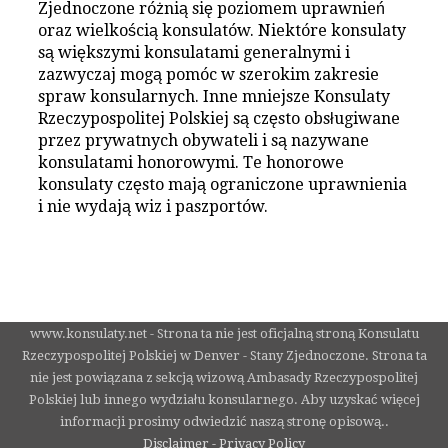
Zjednoczone różnią się poziomem uprawnień
oraz wielkością konsulatów. Niektóre konsulaty
są większymi konsulatami generalnymi i
zazwyczaj mogą pomóc w szerokim zakresie
spraw konsularnych. Inne mniejsze Konsulaty
Rzeczypospolitej Polskiej są często obsługiwane
przez prywatnych obywateli i są nazywane
konsulatami honorowymi. Te honorowe
konsulaty często mają ograniczone uprawnienia
i nie wydają wiz i paszportów.
www.konsulaty.net - Strona ta nie jest oficjalną stroną Konsulatu
Rzeczypospolitej Polskiej w Denver - Stany Zjednoczone. Strona ta
nie jest powiązana z sekcją wizową Ambasady Rzeczypospolitej
Polskiej lub innego wydziału konsularnego. Aby uzyskać więcej
informacji prosimy odwiedzić naszą stronę opisową..
Disclaimer - Privacy Policy