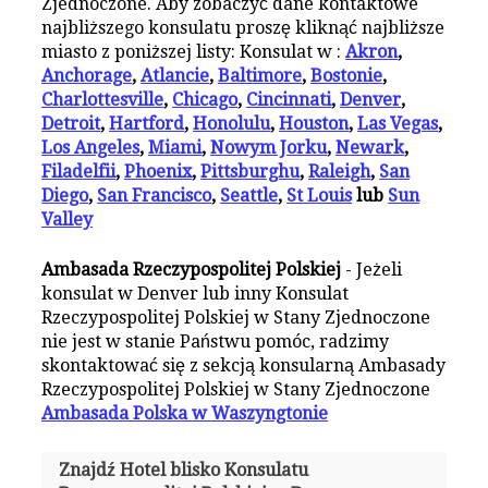
Zjednoczone. Aby zobaczyć dane kontaktowe
najbliższego konsulatu proszę kliknąć najbliższe
miasto z poniższej listy: Konsulat w :
Akron
,
Anchorage
,
Atlancie
,
Baltimore
,
Bostonie
,
Charlottesville
,
Chicago
,
Cincinnati
,
Denver
,
Detroit
,
Hartford
,
Honolulu
,
Houston
,
Las Vegas
,
Los Angeles
,
Miami
,
Nowym Jorku
,
Newark
,
Filadelfii
,
Phoenix
,
Pittsburghu
,
Raleigh
,
San
Diego
,
San Francisco
,
Seattle
,
St Louis
lub
Sun
Valley
Ambasada Rzeczypospolitej Polskiej
- Jeżeli
konsulat w Denver lub inny Konsulat
Rzeczypospolitej Polskiej w Stany Zjednoczone
nie jest w stanie Państwu pomóc, radzimy
skontaktować się z sekcją konsularną Ambasady
Rzeczypospolitej Polskiej w Stany Zjednoczone
Ambasada Polska w Waszyngtonie
Znajdź Hotel blisko Konsulatu