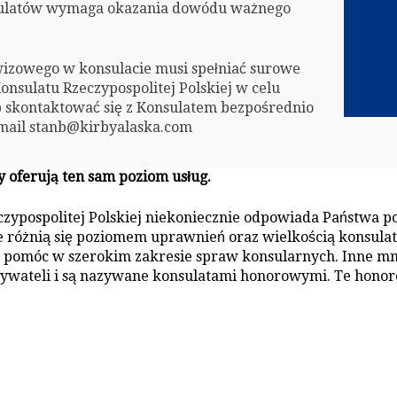
nsulatów wymaga okazania dowódu ważnego
izowego w konsulacie musi spełniać surowe
nsulatu Rzeczypospolitej Polskiej w celu
b skontaktować się z Konsulatem bezpośrednio
e-mail stanb@kirbyalaska.com
y oferują ten sam poziom usług.
eczypospolitej Polskiej niekoniecznie odpowiada Państwa p
ne różnią się poziomem uprawnień oraz wielkością konsula
pomóc w szerokim zakresie spraw konsularnych. Inne mnie
bywateli i są nazywane konsulatami honorowymi. Te honor