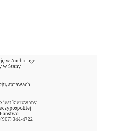
cję w Anchorage
sy w Stany
oju, sprawach
e jest kierowany
eczypospolitej
 Państwo
(907) 344-4722