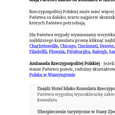
Rzeczypospolitej Polskiej może mieć więcej
Państwa za daleko, warto najpierw skontakt
których Państwo potrzebują.
Dla Państwa wygody wymieniamy wszystkie 
najbliższego konsulatu proszę kliknąć najbli
Charlottesville
,
Chicago
,
Cincinnati
,
Denver
Filadelfii
,
Phoenix
,
Pittsburghu
,
Raleigh
,
Sa
Ambasada Rzeczypospolitej Polskiej
- Jeżel
stanie Państwu pomóc, radzimy skontaktowa
Polska w Waszyngtonie
Znajdź Hotel blisko Konsulatu Rzeczypo
Państwu wygodną wyszukiwarkę zakw
konsulatu.
Ubezpieczenie turystyczne w Stany Zjed