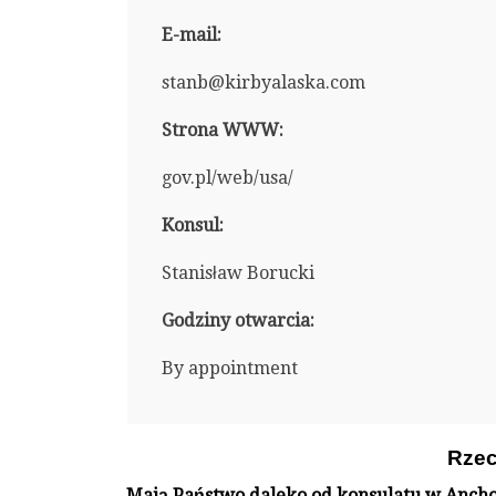
E-mail:
stanb@kirbyalaska.com
Strona WWW:
gov.pl/web/usa/
Konsul:
Stanisław Borucki
Godziny otwarcia:
By appointment
Rzec
Mają Państwo daleko od konsulatu w Anch