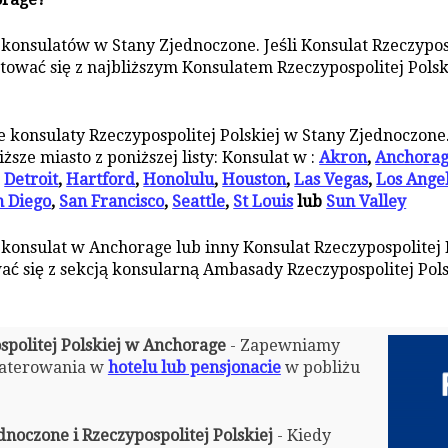
 konsulatów w Stany Zjednoczone. Jeśli Konsulat Rzeczyposp
ować się z najbliższym Konsulatem Rzeczypospolitej Polskie
konsulaty Rzeczypospolitej Polskiej w Stany Zjednoczon
ższe miasto z poniższej listy: Konsulat w :
Akron
,
Anchora
,
Detroit
,
Hartford
,
Honolulu
,
Houston
,
Las Vegas
,
Los Ange
n Diego
,
San Francisco
,
Seattle
,
St Louis
lub
Sun Valley
i konsulat w Anchorage lub inny Konsulat Rzeczypospolitej 
ć się z sekcją konsularną Ambasady Rzeczypospolitej Pol
spolitej Polskiej w Anchorage
- Zapewniamy
aterowania w
hotelu lub pensjonacie
w pobliżu
noczone i Rzeczypospolitej Polskiej
- Kiedy