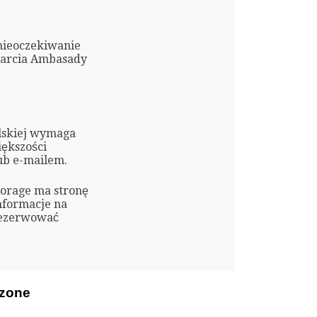
nieoczekiwanie
warcia Ambasady
olskiej wymaga
ększości
ub e-mailem.
horage ma stronę
nformacje na
arezerwować
czone