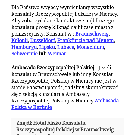
Dla Państwa wygody wymieniamy wszystkie
konsulaty Rzeczypospolitej Polskiej w Niemcy.
Aby zobaczyć dane kontaktowe najbliższego
konsulatu proszę kliknąć najbliższe miasto z
poniższej listy: Konsulat w :
Braunschweig
,
Kolonii
,
Dusseldorf
,
Frankfurcie nad Menem
,
Hamburgu
,
Lipsku
,
Lubece
,
Monachium
,
Schwerinie
lub
Weimar
Ambasada Rzeczypospolitej Polskiej
- Jeżeli
konsulat w Braunschweig lub inny Konsulat
Rzeczypospolitej Polskiej w Niemcy nie jest w
stanie Państwu pomóc, radzimy skontaktować
się z sekcją konsularną Ambasady
Rzeczypospolitej Polskiej w Niemcy
Ambasada
Polska w Berlinie
Znajdź Hotel blisko Konsulatu
Rzeczypospolitej Polskiej w Braunschweig
-