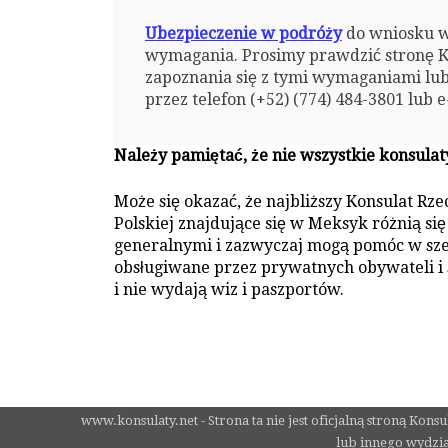
Ubezpieczenie w podróży
do wniosku w
wymagania. Prosimy prawdzić stronę Ko
zapoznania się z tymi wymaganiami lu
przez telefon (+52) (774) 484-3801 lub
Należy pamiętać, że nie wszystkie konsulat
Może się okazać, że najbliższy Konsulat Rz
Polskiej znajdujące się w Meksyk różnią s
generalnymi i zazwyczaj mogą pomóc w szer
obsługiwane przez prywatnych obywateli i
i nie wydają wiz i paszportów.
www.konsulaty.net - Strona ta nie jest oficjalną stroną Kon
lub innego wydzia