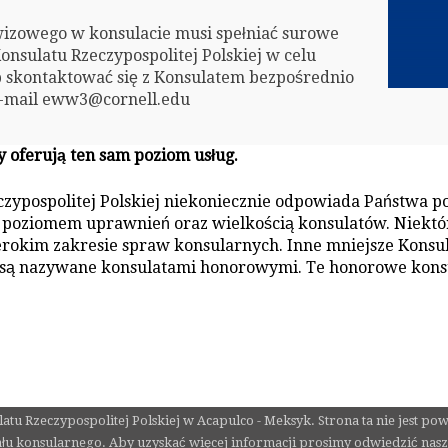
izowego w konsulacie musi spełniać surowe
nsulatu Rzeczypospolitej Polskiej w celu
b skontaktować się z Konsulatem bezpośrednio
 e-mail eww3@cornell.edu
y oferują ten sam poziom usług.
eczypospolitej Polskiej niekoniecznie odpowiada Państwa p
ię poziomem uprawnień oraz wielkością konsulatów. Niekt
okim zakresie spraw konsularnych. Inne mniejsze Konsulat
 są nazywane konsulatami honorowymi. Te honorowe konsu
sulatu Rzeczypospolitej Polskiej w Acapulco - Meksyk. Strona ta nie jest 
łu konsularnego. Aby uzyskać więcej informacji prosimy odwiedzić nasz