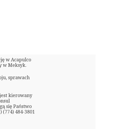
cję w Acapulco
sy w Meksyk.
oju, sprawach
 jest kierowany
onsul
gą się Państwo
 (774) 484-3801