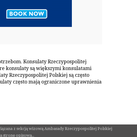
otrzebom. Konsulaty Rzeczypospolitej
óre konsulaty są większymi konsulatami
y Rzeczypospolitej Polskiej są często
laty często mają ograniczone uprawnienia
powiązana z sekcją wizową Ambasady Rzeczypospolitej Polskiej
ą stronę opisową..