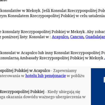
 konsulatów w Meksyk. Jeśli Konsulat Rzeczypospolitej Pols
zym Konsulatem Rzeczypospolitej Polskiej w celu ustalenia
konsulaty Rzeczypospolitej Polskiej w Meksyk. Aby zobac
 poniższej listy: Konsulat w :
Acapulco
,
Cancun
,
Guadalaja
i konsulat w Acapulco lub inny Konsulat Rzeczypospolitej P
 konsularną Ambasady Rzeczypospolitej Polskiej w Meksyk
spolitej Polskiej w Acapulco
- Zapewniamy
aterowania w
hotelu lub pensjonacie
w pobliżu
zeczypospolitej Polskiej
- Kiedy ubiegają się
aga okazania dowódu ważnego ubezpieczenia w