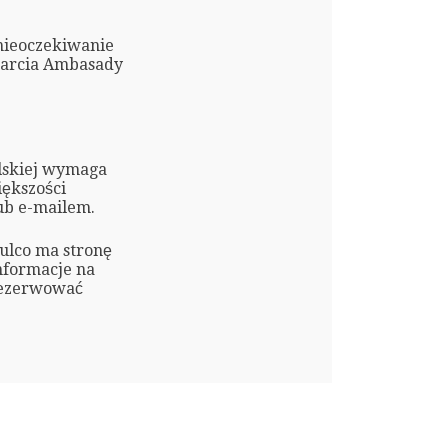
nieoczekiwanie
warcia Ambasady
olskiej wymaga
ększości
ub e-mailem.
pulco ma stronę
nformacje na
arezerwować