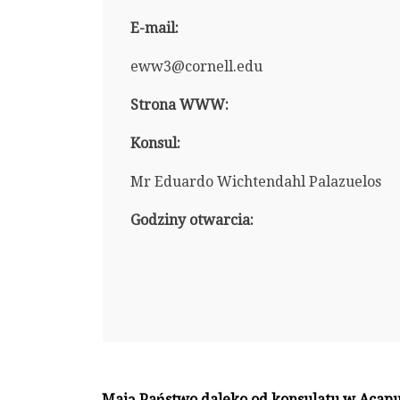
E-mail:
eww3@cornell.edu
Strona WWW:
Konsul:
Mr Eduardo Wichtendahl Palazuelos
Godziny otwarcia:
Mają Państwo daleko od konsulatu w Acapu