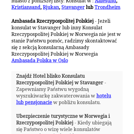
miasto z poniższej listy: Konsulat w :
Aalesund
,
Kristiansand
,
Rjukan
,
Stavanger
lub
Trondheim
Ambasada Rzeczypospolitej Polskiej
- Jeżeli
konsulat w Stavanger lub inny Konsulat
Rzeczypospolitej Polskiej w Norwegia nie jest w
stanie Państwu pomóc, radzimy skontaktować
się z sekcją konsularną Ambasady
Rzeczypospolitej Polskiej w Norwegia
Ambasada Polska w Oslo
Znajdź Hotel blisko Konsulatu
Rzeczypospolitej Polskiej w Stavanger
-
Zapewniamy Państwu wygodną
wyszukiwarkę zakwaterowania w
hotelu
lub pensjonacie
w pobliżu konsulatu.
Ubezpieczenie turystyczne w Norwegia i
Rzeczypospolitej Polskiej
- Kiedy ubiegają
się Państwo o wizę wiele konsulatów