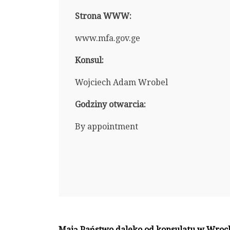
Strona WWW:
www.mfa.gov.ge
Konsul:
Wojciech Adam Wrobel
Godziny otwarcia:
By appointment
Mają Państwo daleko od konsulatu w Wroc