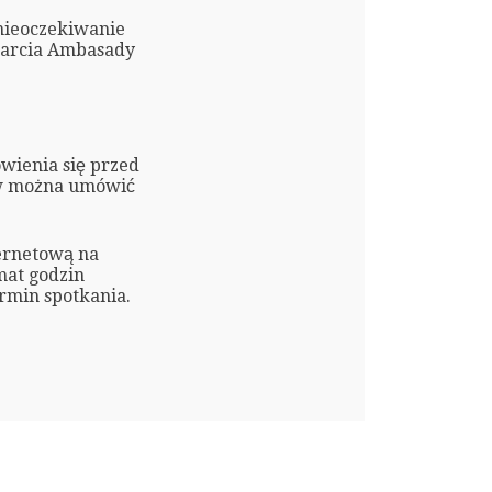
nieoczekiwanie
warcia Ambasady
wienia się przed
w można umówić
ternetową na
mat godzin
rmin spotkania.