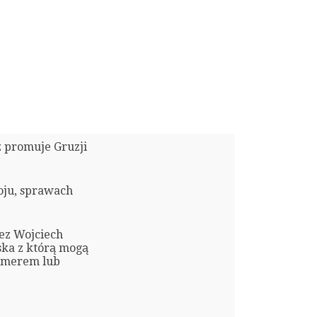
z promuje Gruzji
oju, sprawach
ez Wojciech
ka z którą mogą
numerem lub