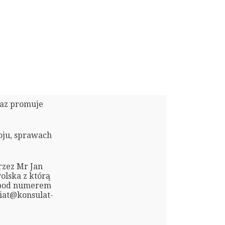
raz promuje
oju, sprawach
rzez Mr Jan
olska z którą
e pod numerem
riat@konsulat-