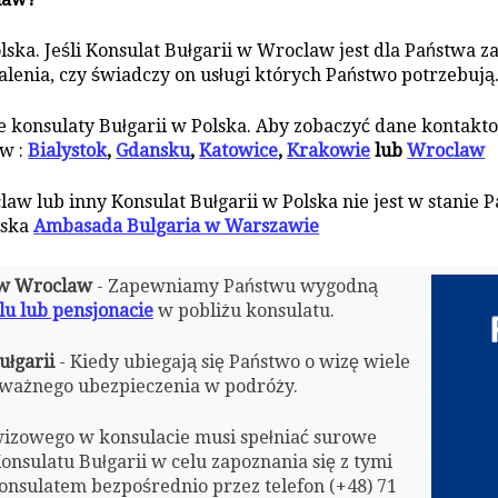
ska. Jeśli Konsulat Bułgarii w Wroclaw jest dla Państwa z
alenia, czy świadczy on usługi których Państwo potrzebują
konsulaty Bułgarii w Polska. Aby zobaczyć dane kontaktow
 w :
Bialystok
,
Gdansku
,
Katowice
,
Krakowie
lub
Wroclaw
law lub inny Konsulat Bułgarii w Polska nie jest w stanie
lska
Ambasada Bulgaria w Warszawie
i w Wroclaw
- Zapewniamy Państwu wygodną
lu lub pensjonacie
w pobliżu konsulatu.
ułgarii
- Kiedy ubiegają się Państwo o wizę wiele
ażnego ubezpieczenia w podróży.
izowego w konsulacie musi spełniać surowe
nsulatu Bułgarii w celu zapoznania się z tymi
nsulatem bezpośrednio przez telefon (+48) 71