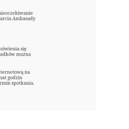
nieoczekiwanie
warcia Ambasady
ówienia się
ypadków można
nternetową na
mat godzin
rmin spotkania.