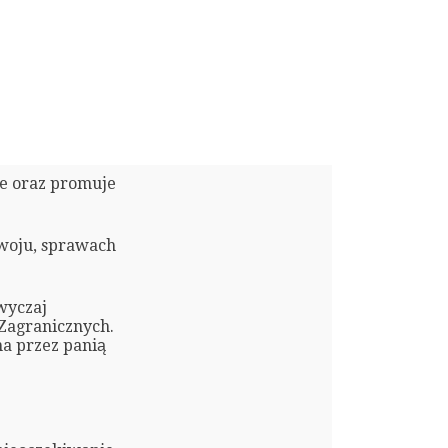
ie oraz promuje
woju, sprawach
wyczaj
Zagranicznych.
a przez panią