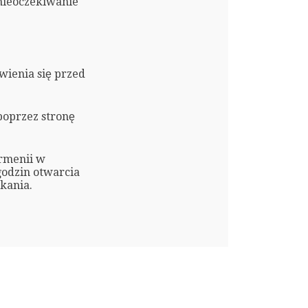
nieoczekiwanie
ienia się przed
oprzez stronę
Armenii w
godzin otwarcia
kania.