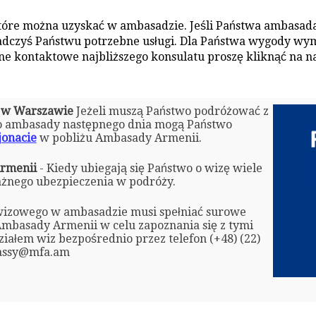
które można uzyskać w ambasadzie. Jeśli Państwa ambasada
wiadczyś Państwu potrzebne usługi. Dla Państwa wygody w
e kontaktowe najbliższego konsulatu proszę kliknąć na naj
i w Warszawie
Jeżeli muszą Państwo podróżować z
do ambasady następnego dnia mogą Państwo
jonacie
w pobliżu Ambasady Armenii.
Armenii
- Kiedy ubiegają się Państwo o wizę wiele
nego ubezpieczenia w podróży.
izowego w ambasadzie musi spełniać surowe
mbasady Armenii w celu zapoznania się z tymi
iałem wiz bezpośrednio przez telefon (+48) (22)
bassy@mfa.am